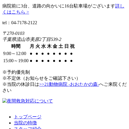
病院前に3台、道路の向かいに16台駐車場がございます
詳し
くはこちら >
tel：04-7178-2122
〒270-0103
千葉県流山市美原2丁目539-2
時間
月
火
水
木
金
土
日
祝
9:00～12:00
●
●
●
●
●
●
●
●
15:00～19:00
●
●
●
●
●
●
●
●
※予約優先制
※不定休（お知らせをご確認下さい）
※当院の休診日は
>>21動物病院 -おおたかの森-
へご来院くだ
さい
トップページ
当院の特徴
スタッフ紹介