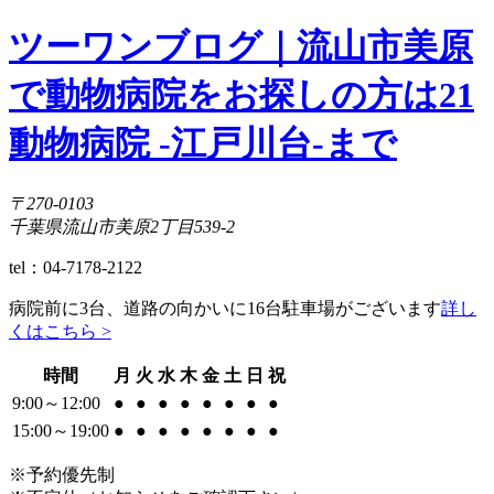
ツーワンブログ｜流山市美原
で動物病院をお探しの方は21
動物病院 -江戸川台-まで
〒270-0103
千葉県流山市美原2丁目539-2
tel：04-7178-2122
病院前に3台、道路の向かいに16台駐車場がございます
詳し
くはこちら >
時間
月
火
水
木
金
土
日
祝
9:00～12:00
●
●
●
●
●
●
●
●
15:00～19:00
●
●
●
●
●
●
●
●
※予約優先制