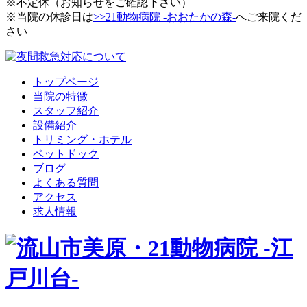
※不定休（お知らせをご確認下さい）
※当院の休診日は
>>21動物病院 -おおたかの森-
へご来院くだ
さい
トップページ
当院の特徴
スタッフ紹介
設備紹介
トリミング・ホテル
ペットドック
ブログ
よくある質問
アクセス
求人情報