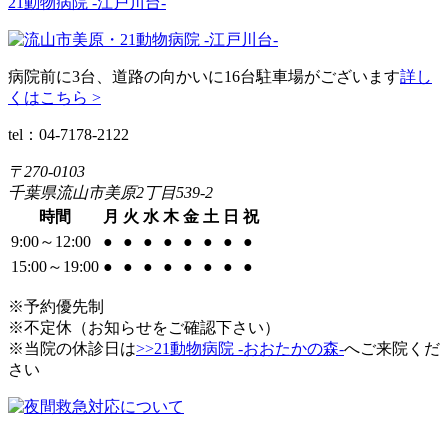
21動物病院 -江戸川台-
病院前に3台、道路の向かいに16台駐車場がございます
詳し
くはこちら >
tel：04-7178-2122
〒270-0103
千葉県流山市美原2丁目539-2
時間
月
火
水
木
金
土
日
祝
9:00～12:00
●
●
●
●
●
●
●
●
15:00～19:00
●
●
●
●
●
●
●
●
※予約優先制
※不定休（お知らせをご確認下さい）
※当院の休診日は
>>21動物病院 -おおたかの森-
へご来院くだ
さい