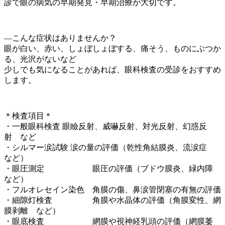
診で眼の病気の早期発見・早期治療が大切です。
―こんな症状はありませんか？
眼が白い、赤い、しょぼしょぼする、痛そう、ものにぶつか
る、光沢がないなど
少しでも気になることがあれば、眼科検査の受診をおすすめ
します。
＊検査項目＊
・一般眼科検査 眼瞼反射、威嚇反射、対光反射、幻惑反
射 など
・シルマー涙試験 涙の量の評価（乾性角結膜炎、流涙症
など）
・眼圧測定 眼圧の評価（ブドウ膜炎、緑内障
など）
・フルオレセイン染色 角膜の傷、鼻涙管閉塞の有無の評価
・細隙灯検査 角膜や水晶体の評価（角膜変性、網
膜剥離 など）
・眼底検査 網膜や視神経乳頭の評価（網膜萎