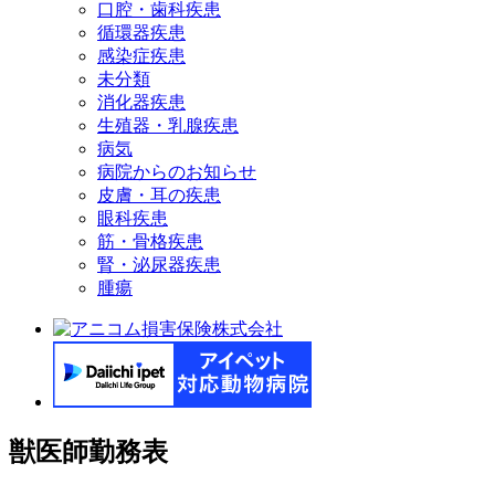
口腔・歯科疾患
循環器疾患
感染症疾患
未分類
消化器疾患
生殖器・乳腺疾患
病気
病院からのお知らせ
皮膚・耳の疾患
眼科疾患
筋・骨格疾患
腎・泌尿器疾患
腫瘍
獣医師勤務表