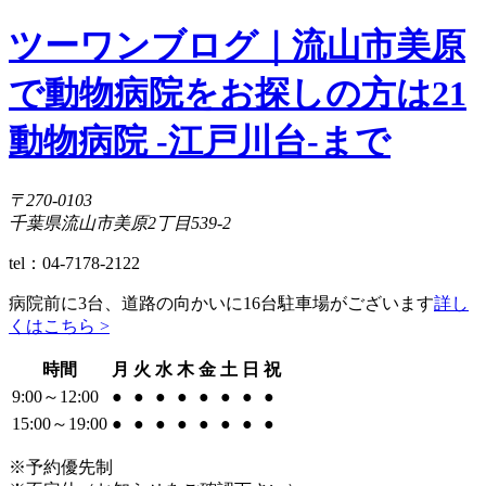
ツーワンブログ｜流山市美原
で動物病院をお探しの方は21
動物病院 -江戸川台-まで
〒270-0103
千葉県流山市美原2丁目539-2
tel：04-7178-2122
病院前に3台、道路の向かいに16台駐車場がございます
詳し
くはこちら >
時間
月
火
水
木
金
土
日
祝
9:00～12:00
●
●
●
●
●
●
●
●
15:00～19:00
●
●
●
●
●
●
●
●
※予約優先制