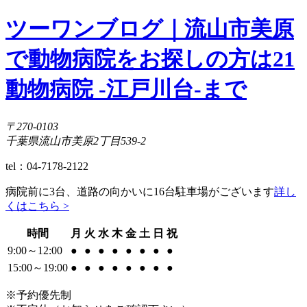
ツーワンブログ｜流山市美原
で動物病院をお探しの方は21
動物病院 -江戸川台-まで
〒270-0103
千葉県流山市美原2丁目539-2
tel：04-7178-2122
病院前に3台、道路の向かいに16台駐車場がございます
詳し
くはこちら >
時間
月
火
水
木
金
土
日
祝
9:00～12:00
●
●
●
●
●
●
●
●
15:00～19:00
●
●
●
●
●
●
●
●
※予約優先制