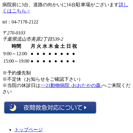
病院前に3台、道路の向かいに16台駐車場がございます
詳し
くはこちら >
tel：04-7178-2122
〒270-0103
千葉県流山市美原2丁目539-2
時間
月
火
水
木
金
土
日
祝
9:00～12:00
●
●
●
●
●
●
●
●
15:00～19:00
●
●
●
●
●
●
●
●
※予約優先制
※不定休（お知らせをご確認下さい）
※当院の休診日は
>>21動物病院 -おおたかの森-
へご来院くだ
さい
トップページ