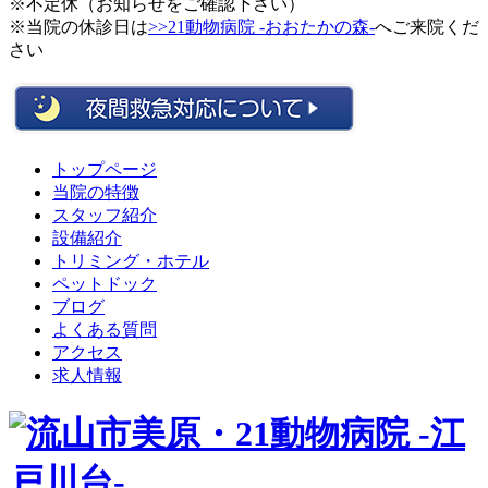
※不定休（お知らせをご確認下さい）
※当院の休診日は
>>21動物病院 -おおたかの森-
へご来院くだ
さい
トップページ
当院の特徴
スタッフ紹介
設備紹介
トリミング・ホテル
ペットドック
ブログ
よくある質問
アクセス
求人情報