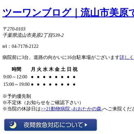
ツーワンブログ｜流山市美原で
〒270-0103
千葉県流山市美原2丁目539-2
tel：04-7178-2122
病院前に3台、道路の向かいに16台駐車場がございます
詳しく
時間
月
火
水
木
金
土
日
祝
9:00～12:00
●
●
●
●
●
●
●
●
15:00～19:00
●
●
●
●
●
●
●
●
※予約優先制
※不定休（お知らせをご確認下さい）
※当院の休診日は
>>21動物病院 -おおたかの森-
へご来院くだ