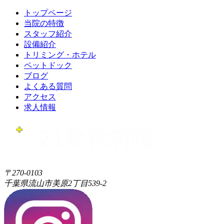
トップページ
当院の特徴
スタッフ紹介
設備紹介
トリミング・ホテル
ペットドック
ブログ
よくある質問
アクセス
求人情報
〒270-0103
千葉県流山市美原2丁目539-2