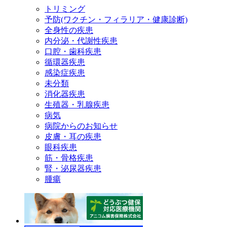
トリミング
予防(ワクチン・フィラリア・健康診断)
全身性の疾患
内分泌・代謝性疾患
口腔・歯科疾患
循環器疾患
感染症疾患
未分類
消化器疾患
生殖器・乳腺疾患
病気
病院からのお知らせ
皮膚・耳の疾患
眼科疾患
筋・骨格疾患
腎・泌尿器疾患
腫瘍