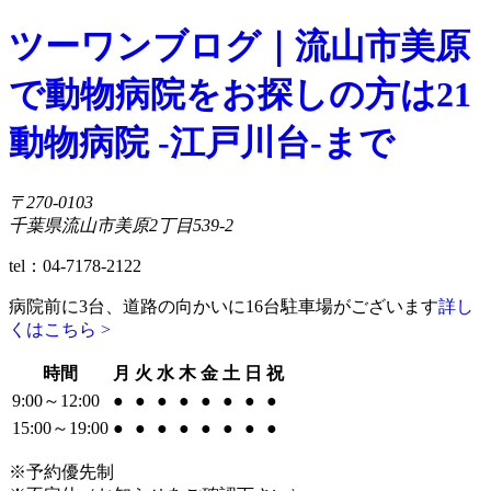
ツーワンブログ｜流山市美原
で動物病院をお探しの方は21
動物病院 -江戸川台-まで
〒270-0103
千葉県流山市美原2丁目539-2
tel：04-7178-2122
病院前に3台、道路の向かいに16台駐車場がございます
詳し
くはこちら >
時間
月
火
水
木
金
土
日
祝
9:00～12:00
●
●
●
●
●
●
●
●
15:00～19:00
●
●
●
●
●
●
●
●
※予約優先制