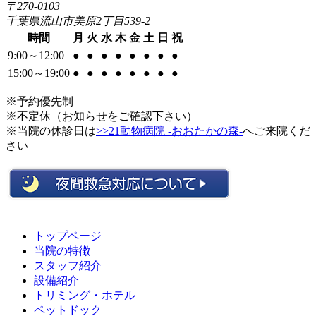
〒270-0103
千葉県流山市美原2丁目539-2
時間
月
火
水
木
金
土
日
祝
9:00～12:00
●
●
●
●
●
●
●
●
15:00～19:00
●
●
●
●
●
●
●
●
※予約優先制
※不定休（お知らせをご確認下さい）
※当院の休診日は
>>21動物病院 -おおたかの森-
へご来院くだ
さい
トップページ
当院の特徴
スタッフ紹介
設備紹介
トリミング・ホテル
ペットドック