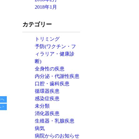
2018年1月
カテゴリー
トリミング
予防(ワクチン・フ
ィラリア・健康診
断)
全身性の疾患
内分泌・代謝性疾患
口腔・歯科疾患
循環器疾患
感染症疾患
前へ
未分類
 >
消化器疾患
生殖器・乳腺疾患
病気
病院からのお知らせ