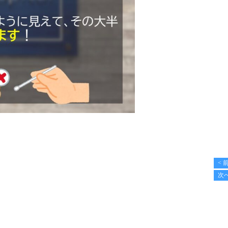
< 
次へ