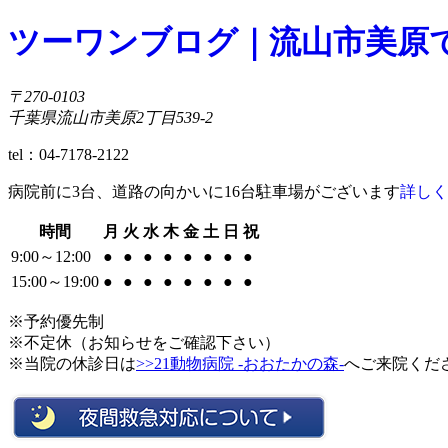
ツーワンブログ｜流山市美原で
〒270-0103
千葉県流山市美原2丁目539-2
tel：04-7178-2122
病院前に3台、道路の向かいに16台駐車場がございます
詳しく
時間
月
火
水
木
金
土
日
祝
9:00～12:00
●
●
●
●
●
●
●
●
15:00～19:00
●
●
●
●
●
●
●
●
※予約優先制
※不定休（お知らせをご確認下さい）
※当院の休診日は
>>21動物病院 -おおたかの森-
へご来院くだ