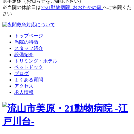
※不定休（お知らせをご確認下さい）
※当院の休診日は
>>21動物病院 -おおたかの森-
へご来院くだ
さい
トップページ
当院の特徴
スタッフ紹介
設備紹介
トリミング・ホテル
ペットドック
ブログ
よくある質問
アクセス
求人情報