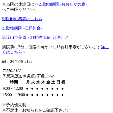
※当院の休診日は
>>21動物病院 -おおたかの森-
へご来院ください。
獣医師勤務表はこちら
21動物病院 -江戸川台-
病院前に3台、道路の向かいに16台駐車場がございます
詳し
くはこちら >
tel：04-7178-2122
〒270-0103
千葉県流山市美原2丁目539-2
時間
月
火
水
木
金
土
日
祝
9:00～12:00
●
●
●
●
●
●
●
●
15:00～19:00
●
●
●
●
●
●
●
●
※予約優先制
※不定休（お知らせをご確認下さい）