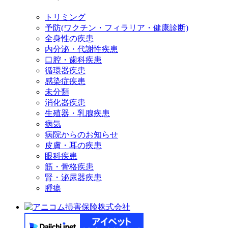
トリミング
予防(ワクチン・フィラリア・健康診断)
全身性の疾患
内分泌・代謝性疾患
口腔・歯科疾患
循環器疾患
感染症疾患
未分類
消化器疾患
生殖器・乳腺疾患
病気
病院からのお知らせ
皮膚・耳の疾患
眼科疾患
筋・骨格疾患
腎・泌尿器疾患
腫瘍