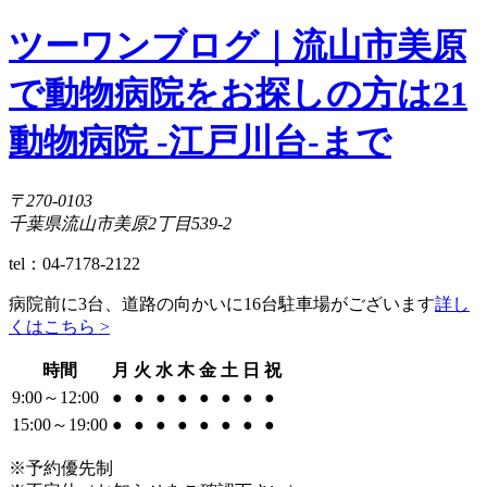
ツーワンブログ｜流山市美原
で動物病院をお探しの方は21
動物病院 -江戸川台-まで
〒270-0103
千葉県流山市美原2丁目539-2
tel：04-7178-2122
病院前に3台、道路の向かいに16台駐車場がございます
詳し
くはこちら >
時間
月
火
水
木
金
土
日
祝
9:00～12:00
●
●
●
●
●
●
●
●
15:00～19:00
●
●
●
●
●
●
●
●
※予約優先制