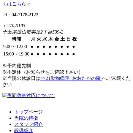
くはこちら >
tel：04-7178-2122
〒270-0103
千葉県流山市美原2丁目539-2
時間
月
火
水
木
金
土
日
祝
9:00～12:00
●
●
●
●
●
●
●
●
15:00～19:00
●
●
●
●
●
●
●
●
※予約優先制
※不定休（お知らせをご確認下さい）
※当院の休診日は
>>21動物病院 -おおたかの森-
へご来院くだ
さい
トップページ
当院の特徴
スタッフ紹介
設備紹介