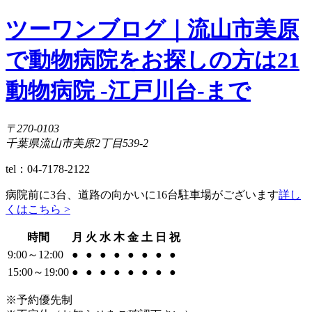
ツーワンブログ｜流山市美原
で動物病院をお探しの方は21
動物病院 -江戸川台-まで
〒270-0103
千葉県流山市美原2丁目539-2
tel：04-7178-2122
病院前に3台、道路の向かいに16台駐車場がございます
詳し
くはこちら >
時間
月
火
水
木
金
土
日
祝
9:00～12:00
●
●
●
●
●
●
●
●
15:00～19:00
●
●
●
●
●
●
●
●
※予約優先制