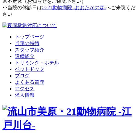
※不定休（お知らせをご確認下さい）
※当院の休診日は
>>21動物病院 -おおたかの森-
へご来院くだ
さい
トップページ
当院の特徴
スタッフ紹介
設備紹介
トリミング・ホテル
ペットドック
ブログ
よくある質問
アクセス
求人情報