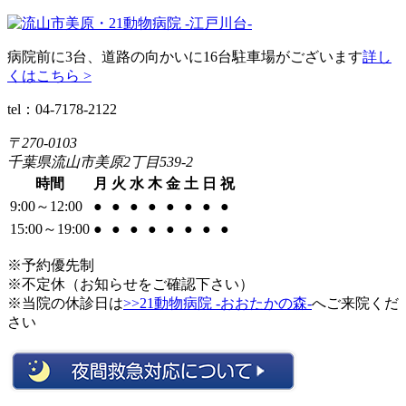
病院前に3台、道路の向かいに16台駐車場がございます
詳し
くはこちら >
tel：04-7178-2122
〒270-0103
千葉県流山市美原2丁目539-2
時間
月
火
水
木
金
土
日
祝
9:00～12:00
●
●
●
●
●
●
●
●
15:00～19:00
●
●
●
●
●
●
●
●
※予約優先制
※不定休（お知らせをご確認下さい）
※当院の休診日は
>>21動物病院 -おおたかの森-
へご来院くだ
さい