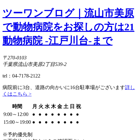
ツーワンブログ｜流山市美原
で動物病院をお探しの方は21
動物病院 -江戸川台-まで
〒270-0103
千葉県流山市美原2丁目539-2
tel：04-7178-2122
病院前に3台、道路の向かいに16台駐車場がございます
詳し
くはこちら >
時間
月
火
水
木
金
土
日
祝
9:00～12:00
●
●
●
●
●
●
●
●
15:00～19:00
●
●
●
●
●
●
●
●
※予約優先制