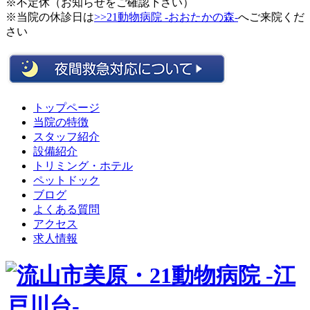
※不定休（お知らせをご確認下さい）
※当院の休診日は
>>21動物病院 -おおたかの森-
へご来院くだ
さい
トップページ
当院の特徴
スタッフ紹介
設備紹介
トリミング・ホテル
ペットドック
ブログ
よくある質問
アクセス
求人情報