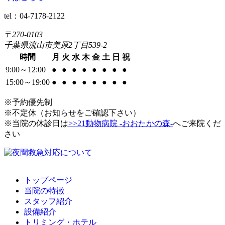
tel：04-7178-2122
〒270-0103
千葉県流山市美原2丁目539-2
時間
月
火
水
木
金
土
日
祝
9:00～12:00
●
●
●
●
●
●
●
●
15:00～19:00
●
●
●
●
●
●
●
●
※予約優先制
※不定休（お知らせをご確認下さい）
※当院の休診日は
>>21動物病院 -おおたかの森-
へご来院くだ
さい
トップページ
当院の特徴
スタッフ紹介
設備紹介
トリミング・ホテル