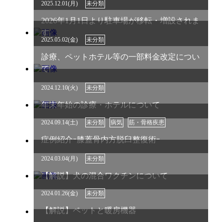
2025.12.01(月)
未分類
2026年1月1日より駐車場が移転・増設されま
す
2025.05.02(金)
未分類
診療、ペットホテル等の一部料金改定につい
て
2024.12.10(火)
未分類
年末年始の診療・ホテルについて
2024.09.14(土)
未分類
病気
筋・骨格疾患
症例紹介ｰ膝蓋骨内方脱臼整復術ｰ
2024.03.04(月)
未分類
【解説】犬の混合ワクチンについて
2024.01.26(金)
未分類
【解説】ペットと暖房機器