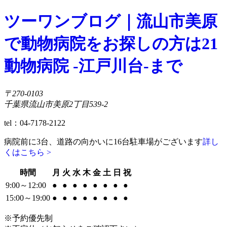
ツーワンブログ｜流山市美原
で動物病院をお探しの方は21
動物病院 -江戸川台-まで
〒270-0103
千葉県流山市美原2丁目539-2
tel：04-7178-2122
病院前に3台、道路の向かいに16台駐車場がございます
詳し
くはこちら >
時間
月
火
水
木
金
土
日
祝
9:00～12:00
●
●
●
●
●
●
●
●
15:00～19:00
●
●
●
●
●
●
●
●
※予約優先制