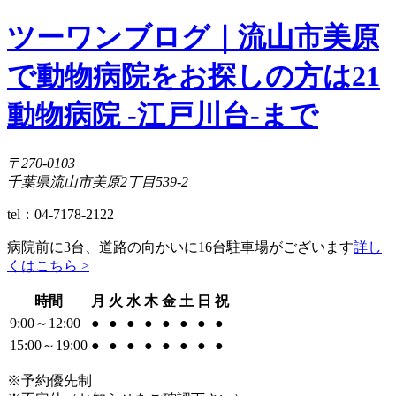
ツーワンブログ｜流山市美原
で動物病院をお探しの方は21
動物病院 -江戸川台-まで
〒270-0103
千葉県流山市美原2丁目539-2
tel：04-7178-2122
病院前に3台、道路の向かいに16台駐車場がございます
詳し
くはこちら >
時間
月
火
水
木
金
土
日
祝
9:00～12:00
●
●
●
●
●
●
●
●
15:00～19:00
●
●
●
●
●
●
●
●
※予約優先制