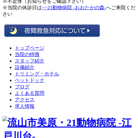
※不定休（お知らせをご確認下さい）
※当院の休診日は
>>21動物病院 -おおたかの森-
へご来院くだ
さい
トップページ
当院の特徴
スタッフ紹介
設備紹介
トリミング・ホテル
ペットドック
ブログ
よくある質問
アクセス
求人情報