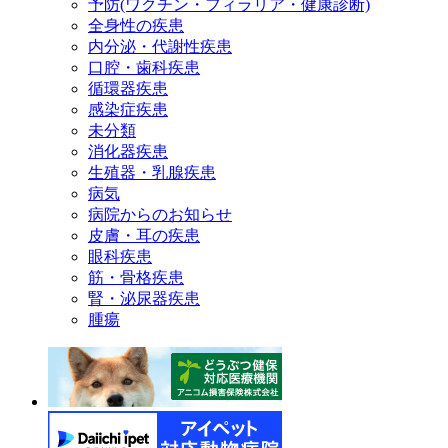
予防(ワクチン・フィラリア・健康診断)
全身性の疾患
内分泌・代謝性疾患
口腔・歯科疾患
循環器疾患
感染症疾患
未分類
消化器疾患
生殖器・乳腺疾患
病気
病院からのお知らせ
皮膚・耳の疾患
眼科疾患
筋・骨格疾患
腎・泌尿器疾患
腫瘍