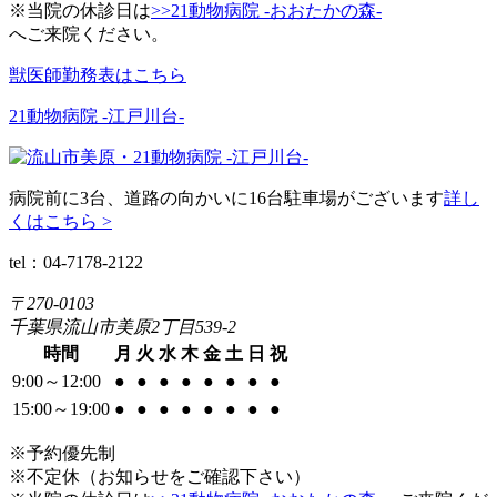
※当院の休診日は
>>21動物病院 -おおたかの森-
へご来院ください。
獣医師勤務表はこちら
21動物病院 -江戸川台-
病院前に3台、道路の向かいに16台駐車場がございます
詳し
くはこちら >
tel：04-7178-2122
〒270-0103
千葉県流山市美原2丁目539-2
時間
月
火
水
木
金
土
日
祝
9:00～12:00
●
●
●
●
●
●
●
●
15:00～19:00
●
●
●
●
●
●
●
●
※予約優先制
※不定休（お知らせをご確認下さい）